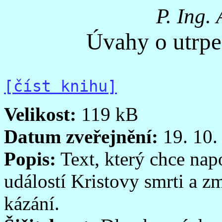
P. Ing.
Úvahy o utrpe
[číst knihu]
Velikost:
119 kB
Datum zveřejnění:
19. 10.
Popis:
Text, který chce na
událostí Kristovy smrti a z
kázání.