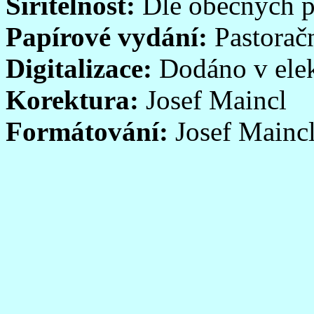
Šiřitelnost:
Dle obecných p
Papírové vydání:
Pastoračn
Digitalizace:
Dodáno v elek
Korektura:
Josef Maincl
Formátování:
Josef Mainc