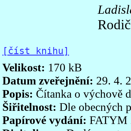
Ladisl
Rodič
[číst knihu]
Velikost:
170 kB
Datum zveřejnění:
29. 4. 
Popis:
Čítanka o výchově dě
Šiřitelnost:
Dle obecných p
Papírové vydání:
FATYM 