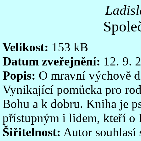
Ladisl
Spole
Velikost:
153 kB
Datum zveřejnění:
12. 9. 
Popis:
O mravní výchově dí
Vynikající pomůcka pro rodi
Bohu a k dobru. Kniha je ps
přístupným i lidem, kteří o
Šiřitelnost:
Autor souhlasí 