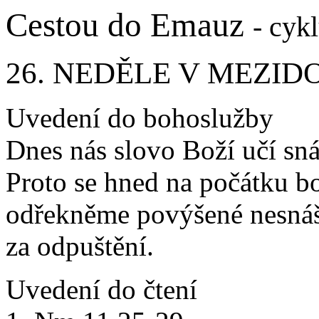
Cestou do Emauz
- cyk
26. NEDĚLE V MEZID
Uvedení do bohoslužby
Dnes nás slovo Boží učí sná
Proto se hned na počátku b
odřekněme povýšené nesnáše
za odpuštění.
Uvedení do čtení