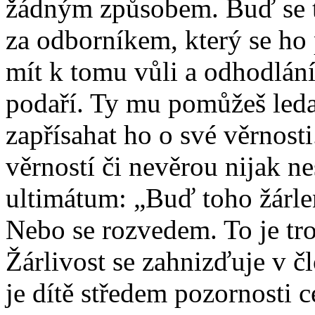
žádným způsobem. Buď se 
za odborníkem, který se ho p
mít k tomu vůli a odhodlán
podaří. Ty mu pomůžeš leda
zapřísahat ho o své věrnosti.
věrností či nevěrou nijak ne
ultimátum: „Buď toho žárlen
Nebo se rozvedem. To je tro
Žárlivost se zahnizďuje v č
je dítě středem pozornosti 