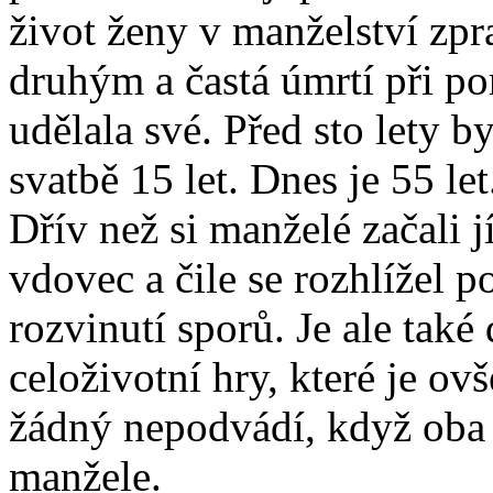
život ženy v manželství zpr
druhým a častá úmrtí při p
udělala své. Před sto lety 
svatbě 15 let. Dnes je 55 let
Dřív než si manželé začali j
vdovec a čile se rozhlížel p
rozvinutí sporů. Je ale také
celoživotní hry, které je ov
žádný nepodvádí, když oba r
manžele.