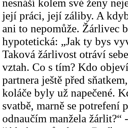
nesnáší kolem své ženy nejen
její práci, její záliby. A kd
ani to nepomůže. Žárlivec b
hypotetická: „Jak ty bys v
Taková žárlivost otráví sebe
vztah. Co s tím? Kdo objeví
partnera ještě před sňatkem
koláče byly už napečené. Kd
svatbě, marně se potrefení
odnaučím manžela žárlit?“ -