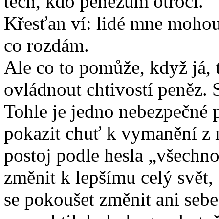
těch, kdo penězům otročí.
Křesťan ví: lidé mne mohou
co rozdám.
Ale co to pomůže, když já, 
ovládnout chtivostí peněz. 
Tohle je jedno nebezpečné 
pokazit chuť k vymanění z n
postoj podle hesla „všechn
změnit k lepšímu celý svět,
se pokoušet změnit ani seb