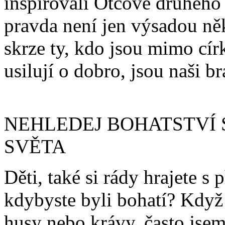
inspirovali Otcové druhého
pravda není jen výsadou ně
skrze ty, kdo jsou mimo círk
usilují o dobro, jsou naši bra
NEHLEDEJ BOHATSTVÍ 
SVĚTA
Děti, také si rády hrajete s 
kdybyste byli bohatí? Když
husy nebo krávy, často jsem