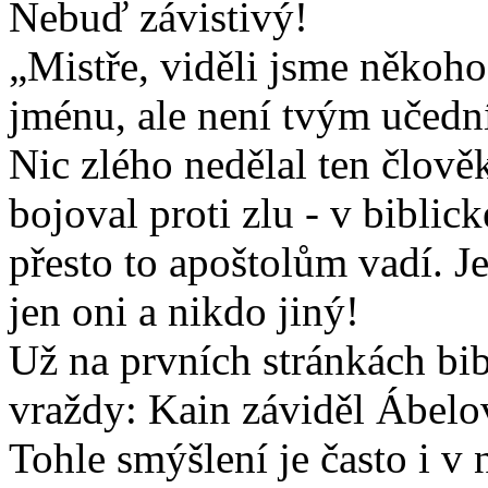
Nebuď závistivý!
„Mistře, viděli jsme někoho
jménu, ale není tvým učed
Nic zlého nedělal ten člověk
bojoval proti zlu - v biblic
přesto to apoštolům vadí. Je
jen oni a nikdo jiný!
Už na prvních stránkách bibl
vraždy: Kain záviděl Ábelo
Tohle smýšlení je často i v 