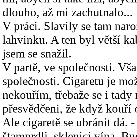
dlouho, až mi zachutnalo...
V práci. Slavily se tam nar
lahvinku. A ten byl větší ka
jsem se snažil.
V partě, ve společnosti. Vša
společnosti. Cigaretu je mo
nekouřím, třebaže se i tady 
přesvědčeni, že když kouří 
Ale cigaretě se ubránit dá. 
štamprdli, sklenici vína. Bu