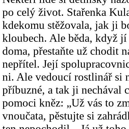
po celý život. Stařenka Kula
kdekomu stěžovala, jak ji bol
kloubech. Ale běda, když jí 
doma, přestaňte už chodit na
nepřítel. Její spolupracovnic
ni. Ale vedoucí rostlinář si
příbuzné, a tak ji nechával 
pomoci kněz: „Už vás to zmá
vnoučata, pěstujte si zahrádk
ten nepochodil. „Já už toho