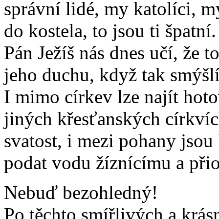
správní lidé, my katolíci, m
do kostela, to jsou ti špatní.
Pán Ježíš nás dnes učí, že t
jeho duchu, když tak smýšl
I mimo církev lze najít hoto
jiných křesťanských církvíc
svatost, i mezi pohany jsou l
podat vodu žíznícímu a při
Nebuď bezohledný!
Po těchto smířlivých a kr