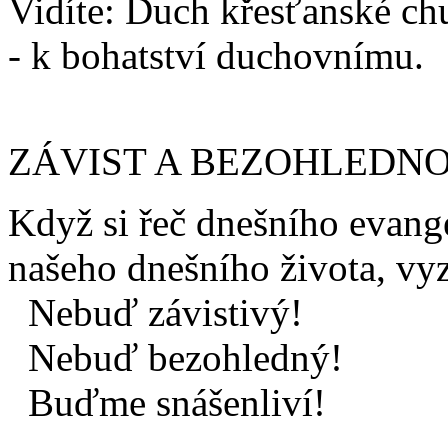
Vidíte: Duch křesťanské ch
- k bohatství duchovnímu.
ZÁVIST A BEZOHLEDN
Když si řeč dnešního evang
našeho dnešního života, vyz
Nebuď závistivý!
Nebuď bezohledný!
Buďme snášenliví!