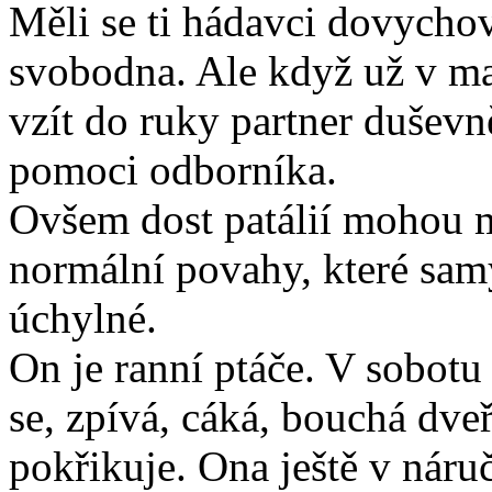
Měli se ti hádavci dovychov
svobodna. Ale když už v man
vzít do ruky partner duševně
pomoci odborníka.
Ovšem dost patálií mohou m
normální povahy, které sam
úchylné.
On je ranní ptáče. V sobotu 
se, zpívá, cáká, bouchá dveř
pokřikuje. Ona ještě v náru