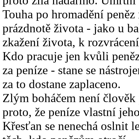
proto žila nadarmo. Úmrtní
Touha po hromadění peněz n
prázdnotě života - jako u b
zkažení života, k rozvrácení
Kdo pracuje jen kvůli peně
za peníze - stane se nástroj
za to dostane zaplaceno.
Zlým boháčem není člověk pr
proto, že peníze vlastní jeho
Křesťan se nenechá oslnit l