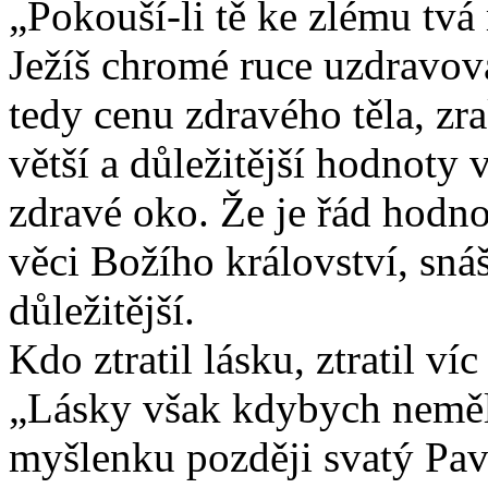
„Pokouší-li tě ke zlému tvá
Ježíš chromé ruce uzdravova
tedy cenu zdravého těla, zrak
větší a důležitější hodnoty 
zdravé oko. Že je řád hodnot
věci Božího království, snáš
důležitější.
Kdo ztratil lásku, ztratil ví
„Lásky však kdybych neměl,
myšlenku později svatý Pav