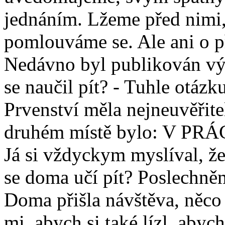
jednáním. Lžeme před nimi,
pomlouváme se. Ale ani o p
Nedávno byl publikován vý
se naučil pít? - Tuhle otáz
Prvenství měla nejneuvěři
druhém místě bylo: V PRÁC
Já si vždyckym myslíval, že 
se doma učí pít? Poslechně
Doma přišla návštěva, něco s
mi, abych si také lízl, aby