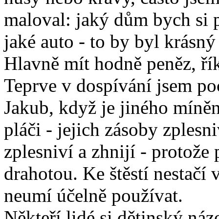
maloval: jaký dům bych si po
jaké auto - to by byl krásný
Hlavně mít hodně peněz, řík
Teprve v dospívání jsem po
Jakub, když je jiného míněn
pláči - jejich zásoby zplesni
zplesniví a zhnijí - protož
drahotou. Ke štěstí nestačí
neumí účelně používat.
Někteří lidé si dětinský ná