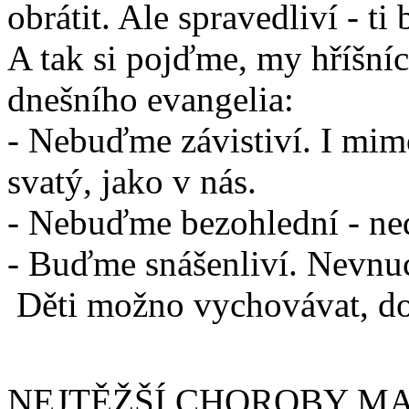
obrátit. Ale spravedliví - ti
A tak si pojďme, my hříšníc
dnešního evangelia:
- Nebuďme závistiví. I mim
svatý, jako v nás.
- Nebuďme bezohlední - ned
- Buďme snášenliví. Nevnu
Děti možno vychovávat, dos
NEJTĚŽŠÍ CHOROBY M