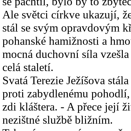
se pachtil, bylo by to zbyte
Ale světci církve ukazují, 
stál se svým opravdovým kř
pohanské hamižnosti a hmot
mocná duchovní síla vzešla 
celá staletí.
Svatá Terezie Ježíšova stál
proti zabydlenému pohodlí,
zdi kláštera. - A přece její 
nezištné službě bližním.