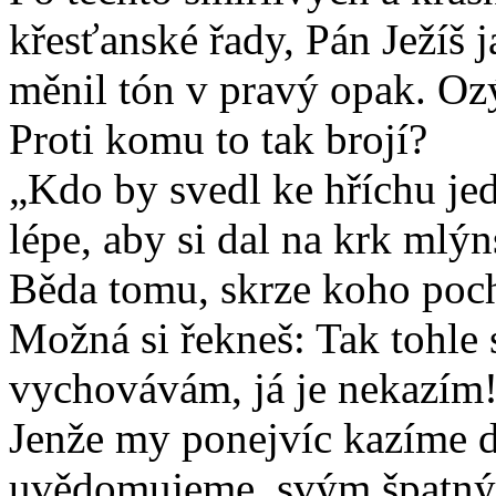
křesťanské řady, Pán Ježíš 
měnil tón v pravý opak. Oz
Proti komu to tak brojí?
„Kdo by svedl ke hříchu je
lépe, aby si dal na krk mlý
Běda tomu, skrze koho poch
Možná si řekneš: Tak tohle 
vychovávám, já je nekazím
Jenže my ponejvíc kazíme dě
uvědomujeme, svým špatný