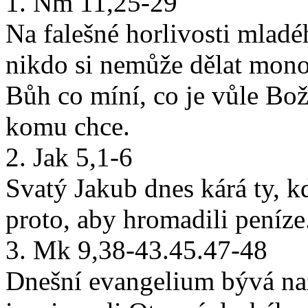
1. Nm 11,25-29
Na falešné horlivosti mladé
nikdo si nemůže dělat monop
Bůh co míní, co je vůle Bo
komu chce.
2. Jak 5,1-6
Svatý Jakub dnes kárá ty, kd
proto, aby hromadili peníze.
3. Mk 9,38-43.45.47-48
Dnešní evangelium bývá n