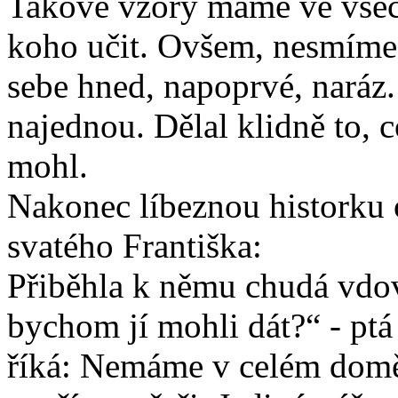
Takové vzory máme ve všec
koho učit. Ovšem, nesmíme
sebe hned, napoprvé, naráz.
najednou. Dělal klidně to, c
mohl.
Nakonec líbeznou historku 
svatého Františka:
Přiběhla k němu chudá vdov
bychom jí mohli dát?“ - ptá 
říká: Nemáme v celém domě