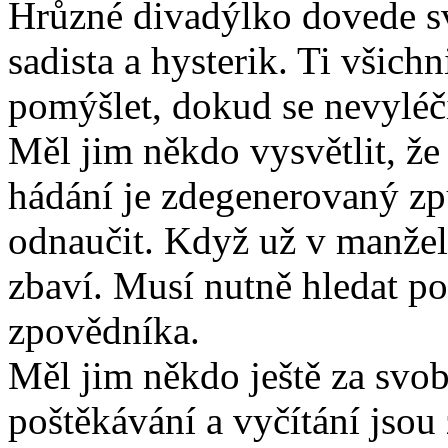
Hrůzné divadýlko dovede s
sadista a hysterik. Ti všich
pomýšlet, dokud se nevyléč
Měl jim někdo vysvětlit, ž
hádání je zdegenerovaný zp
odnaučit. Když už v manžels
zbaví. Musí nutně hledat p
zpovědníka.
Měl jim někdo ještě za svobo
poštěkávání a vyčítání jsou 