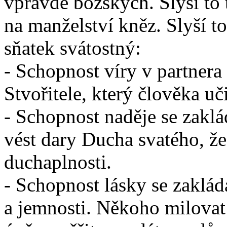
vpravdě božských. Slyší to 
na manželství kněz. Slyší t
sňatek svátostný:
- Schopnost víry v partnera
Stvořitele, který člověka u
- Schopnost naděje se zaklá
vést dary Ducha svatého, že
duchaplnosti.
- Schopnost lásky se zaklád
a jemnosti. Někoho milova