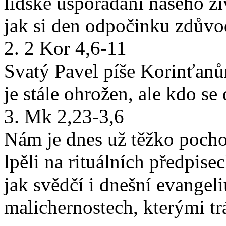
lidské uspořádání našeho ži
jak si den odpočinku zdůvod
2. 2 Kor 4,6-11
Svatý Pavel píše Korinťanů
je stále ohrožen, ale kdo se 
3. Mk 2,23-3,6
Nám je dnes už těžko pochop
lpěli na rituálních předpisec
jak svědčí i dnešní evange
malichernostech, kterými tr