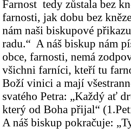
Farnost tedy zůstala bez kně
farnosti, jak dobu bez kněze
nám naši biskupové přikazuj
radu.“ A náš biskup nám píš
obce, farnosti, nemá zodpově
všichni farníci, kteří tu far
Boží vinici a mají všestran
svatého Petra: „Každý ať d
který od Boha přijal“ (1.Pet
A náš biskup pokračuje: „Ty