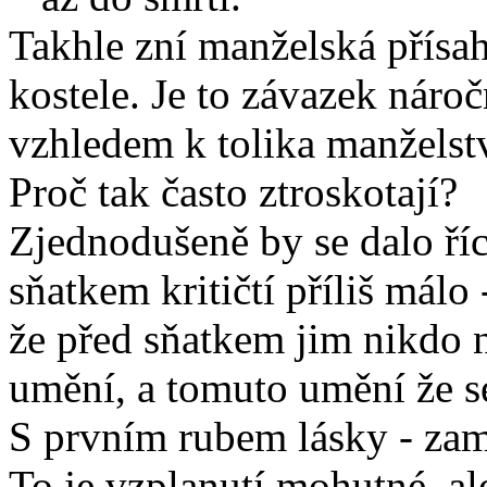
Takhle zní manželská přísah
kostele. Je to závazek náro
vzhledem k tolika manželstv
Proč tak často ztroskotají?
Zjednodušeně by se dalo říci
sňatkem kritičtí příliš málo 
že před sňatkem jim nikdo n
umění, a tomuto umění že se 
S prvním rubem lásky - zami
To je vzplanutí mohutné, ale