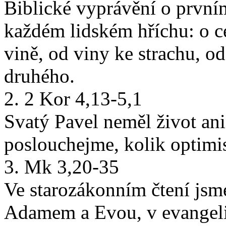
Biblické vyprávění o prvním
každém lidském hříchu: o c
vině, od viny ke strachu, od
druhého.
2. 2 Kor 4,13-5,1
Svatý Pavel neměl život ani
poslouchejme, kolik optimi
3. Mk 3,20-35
Ve starozákonním čtení jsm
Adamem a Evou, v evangeli