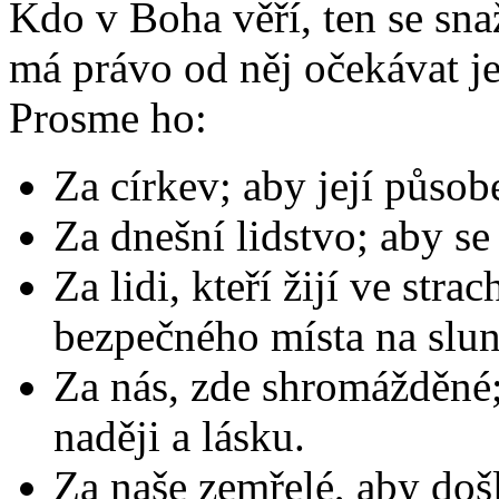
Kdo v Boha věří, ten se sna
má právo od něj očekávat j
Prosme ho:
Za církev; aby její působ
Za dnešní lidstvo; aby se 
Za lidi, kteří žijí ve stra
bezpečného místa na slun
Za nás, zde shromážděné
naději a lásku.
Za naše zemřelé, aby došl