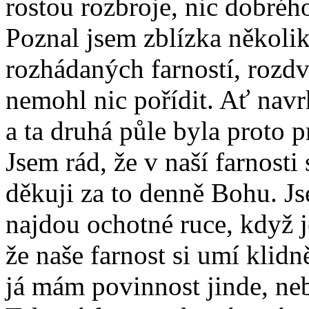
rostou rozbroje, nic dobrého
Poznal jsem zblízka několi
rozhádaných farností, rozdv
nemohl nic pořídit. Ať navrh
a ta druhá půle byla proto pr
Jsem rád, že v naší farnosti
děkuji za to denně Bohu. Jse
najdou ochotné ruce, když j
že naše farnost si umí klid
já mám povinnost jinde, n