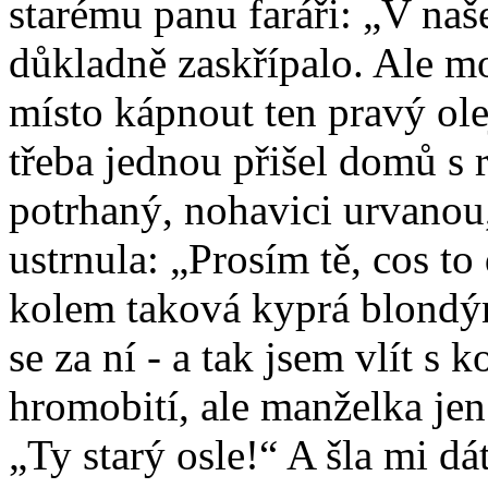
starému panu faráři: „V naš
důkladně zaskřípalo. Ale m
místo kápnout ten pravý ole
třeba jednou přišel domů s
potrhaný, nohavici urvanou
ustrnula: „Prosím tě, cos to 
kolem taková kyprá blondýn
se za ní - a tak jsem vlít s
hromobití, ale manželka jen 
„Ty starý osle!“ A šla mi dá