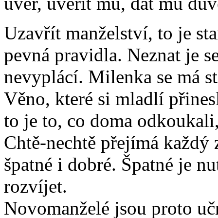
úvěr, uvěřit mu, dát mu dův
Uzavřít manželství, to je st
pevná pravidla. Neznat je s
nevyplácí. Milenka se má s
Věno, které si mladlí přine
to je to, co doma odkoukali,
Chtě-nechtě přejímá každý 
špatné i dobré. Špatné je nu
rozvíjet.
Novomanželé jsou proto uč