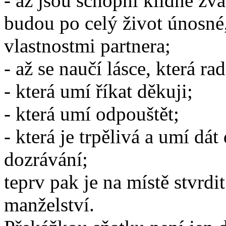
- až jsou schopni klidně zvá
budou po celý život únosné
vlastnostmi partnera;
- až se naučí lásce, která ra
- která umí říkat děkuji;
- která umí odpouštět;
- která je trpělivá a umí d
dozrávání;
teprv pak je na místě stvrdit
manželství.