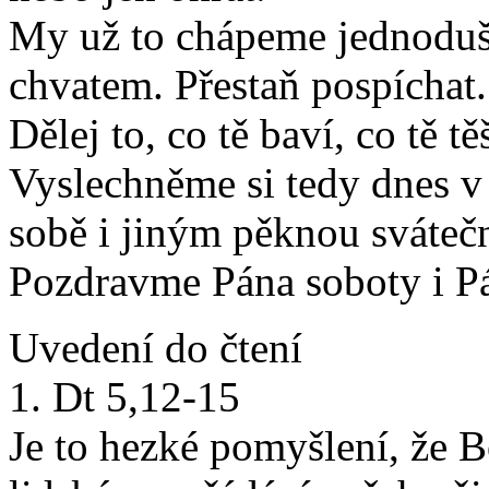
My už to chápeme jednoduše
chvatem. Přestaň pospíchat.
Dělej to, co tě baví, co tě těš
Vyslechněme si tedy dnes v
sobě i jiným pěknou sváteč
Pozdravme Pána soboty i Pá
Uvedení do čtení
1. Dt 5,12-15
Je to hezké pomyšlení, že B