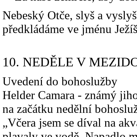
Nebeský Otče, slyš a vyslyš 
předkládáme ve jménu Ježíš
10. NEDĚLE V MEZID
Uvedení do bohoslužby
Helder Camara - známý jiho
na začátku nedělní bohoslu
„Včera jsem se díval na ak
plavaly ve vodě. Napadlo m