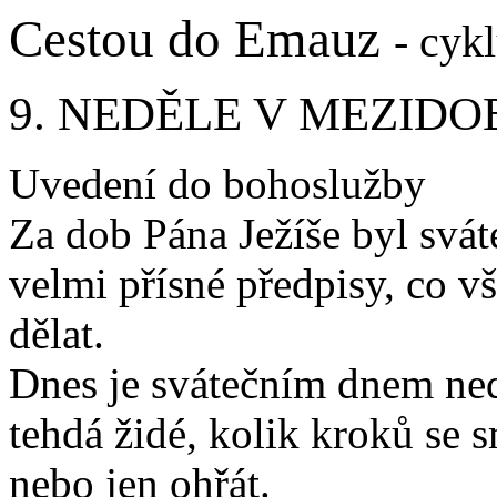
Cestou do Emauz
- cyk
9. NEDĚLE V MEZIDO
Uvedení do bohoslužby
Za dob Pána Ježíše byl svát
velmi přísné předpisy, co v
dělat.
Dnes je svátečním dnem ned
tehdá židé, kolik kroků se s
nebo jen ohřát.