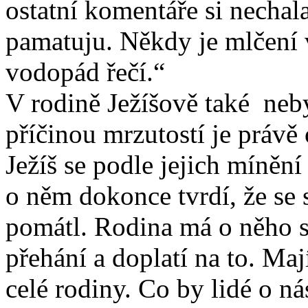
ostatní komentáře si nechala
pamatuju. Někdy je mlčení 
vodopád řečí.“
V rodině Ježíšově také neby
příčinou mrzutostí je právě 
Ježíš se podle jejich míněn
o něm dokonce tvrdí, že se s
pomátl. Rodina má o něho st
přehání a doplatí na to. Maj
celé rodiny. Co by lidé o nás