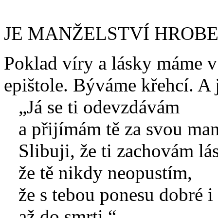
JE MANŽELSTVÍ HROBE
Poklad víry a lásky máme v 
epištole. Býváme křehcí. A 
„Já se ti odevzdávám
a přijímám tě za svou man
Slibuji, že ti zachovám lás
že tě nikdy neopustím,
že s tebou ponesu dobré i 
až do smrti.“