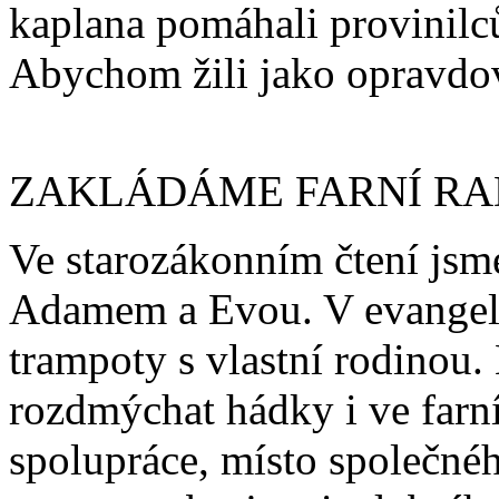
kaplana pomáhali provinilců
Abychom žili jako opravdov
ZAKLÁDÁME FARNÍ R
Ve starozákonním čtení jsme
Adamem a Evou. V evangeliu
trampoty s vlastní rodinou
rozdmýchat hádky i ve farní
spolupráce, místo společnéh