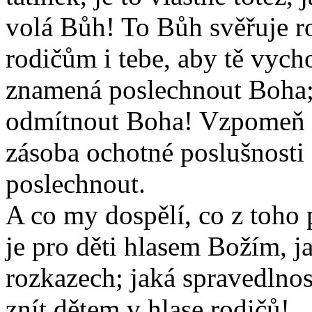
volá Bůh! To Bůh svěřuje r
rodičům i tebe, aby tě vych
znamená poslechnout Boha;
odmítnout Boha! Vzpomeň si
zásoba ochotné poslušnosti 
poslechnout.
A co my dospělí, co z toho 
je pro děti hlasem Božím, j
rozkazech; jaká spravedlnos
znít dětem v hlase rodičů!