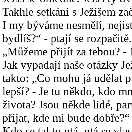
Takhle setkání s Ježíšem zač
I my býváme nesmělí, nejistí
bydlíš?“ - ptají se rozpačitě
„Můžeme přijít za tebou? - 
Jak vypadají naše otázky Je
takto: „Co mohu já udělat p
lepší? - Je tu někdo, kdo 
života? Jsou někde lidé, par
přijat, kde mi bude dobře?“
Kdo se takto ptá, ptá se vla