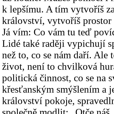
k lepšímu. A tím vytvoříš z
království, vytvoříš prosto
Já vím: Co vám tu teď povídá
Lidé také raději vypichují s
než to, co se nám daří. Ale 
život, není to chvilková hurá
politická činnost, co se na 
křesťanským smýšlením a je
království pokoje, spravedl
společně modlit: „Otče náš .