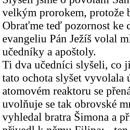
velkým prorokem, protože b
Obraťme teď pozornost ke 
evangeliu Pán Ježíš volal m
učedníky a apoštoly.
Ti dva učedníci slyšeli, co j
tato ochota slyšet vyvolala
atomovém reaktoru se přená
uvolňuje se tak obrovské mn
vyhledal bratra Šimona a př
přivedl k němu Filipa; - ten 