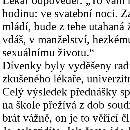
Lékař odpověděl: „To vám m
hodinu: ve svatební noci. Zač
mládí, bude z tebe utahaná ž
vdáš, v manželství, hezkém
sexuálnímu životu.“
Dívenky byly vyděšeny radi
zkušeného lékaře, univerzit
Celý výsledek přednášky spě
na škole přežívá z dob sou
brát vážně, on je to věřící č