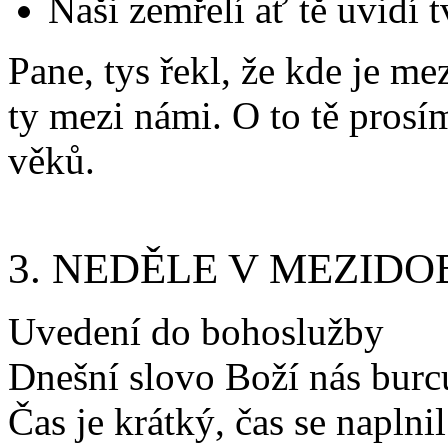
Naši zemřelí ať tě uvidí t
Pane, tys řekl, že kde je mez
ty mezi námi. O to tě prosím
věků.
3. NEDĚLE V MEZIDO
Uvedení do bohoslužby
Dnešní slovo Boží nás burcu
Čas je krátký, čas se naplni