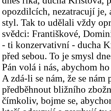
dnes říká, ducha Kristova, 
opozdilcích, nezatracují je,
styl. Tak to udělali vždy op
svědci: Františkové, Domini
- ti konzervativní - ducha K
před sebou. To je smysl dn
Pán volá i nás, abychom ho 
A zdá-li se nám, že se nám 
předběhnout bližního zbožn
čímkoliv, bojme se, abychom