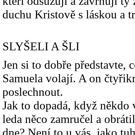
kteří odsuzují a zavrhují
duchu Kristově s láskou a t
SLYŠELI A ŠLI
Jen si to dobře představte, c
Samuela volají. A on čtyřik
poslechnout.
Jak to dopadá, když někdo v
leda něco zamručel a obrátil
dne? Není to u vás, jako tu