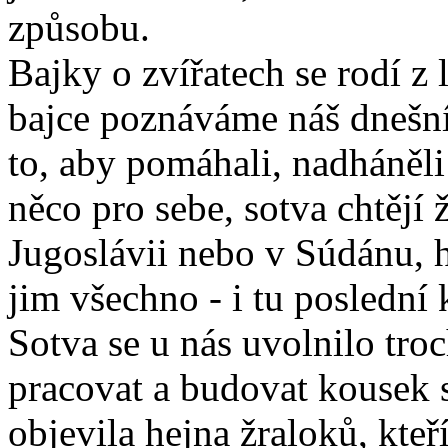
způsobu.
Bajky o zvířatech se rodí z 
bajce poznáváme náš dnešní
to, aby pomáhali, nadháněli
něco pro sebe, sotva chtějí 
Jugoslávii nebo v Súdánu, h
jim všechno - i tu poslední 
Sotva se u nás uvolnilo tro
pracovat a budovat kousek sv
objevila hejna žraloků, kte