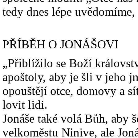
tedy dnes lépe uvědomíme, o
PŘÍBĚH O JONÁŠOVI
„Přiblížilo se Boží královst
apoštoly, aby je šli v jeho 
opouštějí otce, domovy a sít
lovit lidi.
Jonáše také volá Bůh, aby š
velkoměstu Ninive, ale Joná