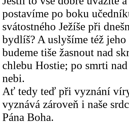
Jestli to vše dobře uvážíte 
postavíme po boku učedníků
svátostného Ježíše při dneš
bydlíš? A uslyšíme též jeho
budeme tiše žasnout nad sk
chlebu Hostie; po smrti nad
nebi.
Ať tedy teď při vyznání vír
vyznává zároveň i naše srd
Pána Boha.