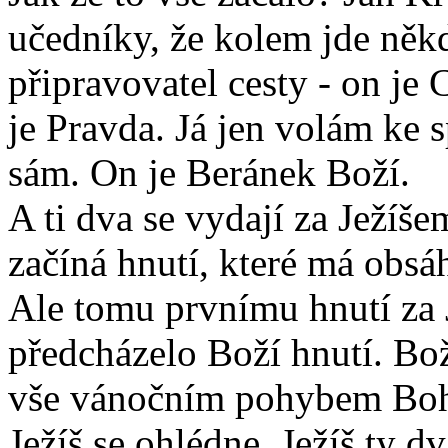
učedníky, že kolem jde někd
připravovatel cesty - on je 
je Pravda. Já jen volám ke 
sám. On je Beránek Boží.
A ti dva se vydají za Ježíš
začíná hnutí, které má obsá
Ale tomu prvnímu hnutí za 
předcházelo Boží hnutí. Bož
vše vánočním pohybem Boha 
Ježíš se ohlédne. Ježíš ty dv