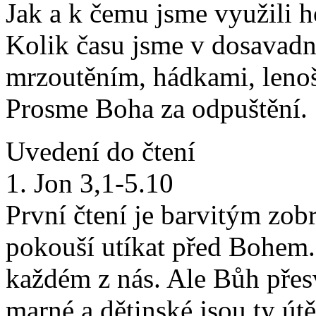
Jak a k čemu jsme využili 
Kolik času jsme v dosavadn
mrzoutěním, hádkami, leno
Prosme Boha za odpuštění.
Uvedení do čtení
1. Jon 3,1-5.10
První čtení je barvitým zobr
pokouší utíkat před Bohem.
každém z nás. Ale Bůh přes
marné a dětinské jsou ty útě