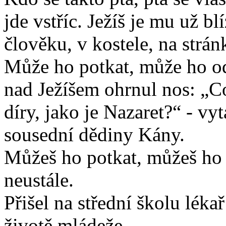
jde vstříc. Ježíš je mu už b
člověku, v kostele, na strán
Může ho potkat, může ho od
nad Ježíšem ohrnul nos: „C
díry, jako je Nazaret?“ - vy
sousední dědiny Kány.
Můžeš ho potkat, můžeš ho 
neustále.
Přišel na střední školu lék
životě mládeže.