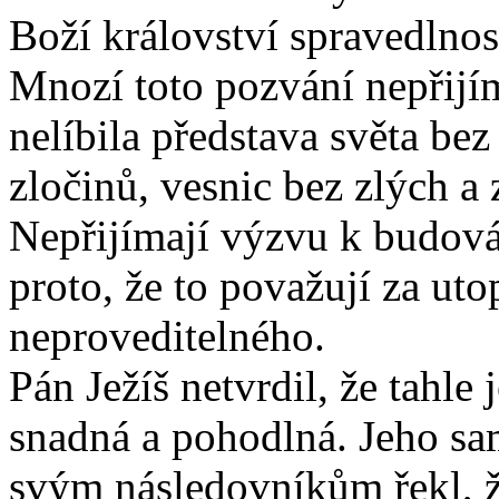
Boží království spravedlnos
Mnozí toto pozvání nepřijím
nelíbila představa světa bez
zločinů, vesnic bez zlých a 
Nepřijímají výzvu k budová
proto, že to považují za utop
neproveditelného.
Pán Ježíš netvrdil, že tahle
snadná a pohodlná. Jeho sam
svým následovníkům řekl, ž