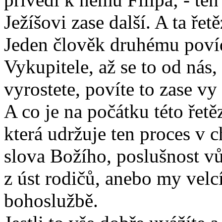
Ježíšovi zase další. A ta ře
Jeden člověk druhému povíd
Vykupitele, až se to od nás, 
vyrostete, povíte to zase v
A co je na počátku této řet
která udržuje ten proces v 
slova Božího, poslušnost vůl
z úst rodičů, anebo my velc
bohoslužbě.