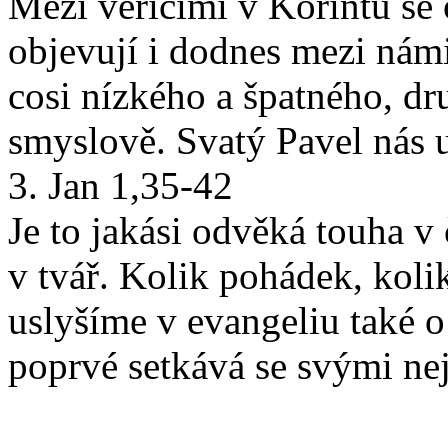
Mezi věřícími v Korintu se 
objevují i dodnes mezi námi
cosi nízkého a špatného, dru
smyslově. Svatý Pavel nás 
3. Jan 1,35-42
Je to jakási odvěká touha v
v tvář. Kolik pohádek, koli
uslyšíme v evangeliu také o
poprvé setkává se svými nej