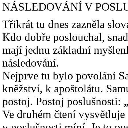
NÁSLEDOVÁNÍ V POSL
Třikrát tu dnes zazněla slov
Kdo dobře poslouchal, snadn
mají jednu základní myšlen
následování.
Nejprve tu bylo povolání S
kněžství, k apoštolátu. Sam
postoj. Postoj poslušnosti: 
Ve druhém čtení vysvětluje 
v poslušnosti míní. Je to pos