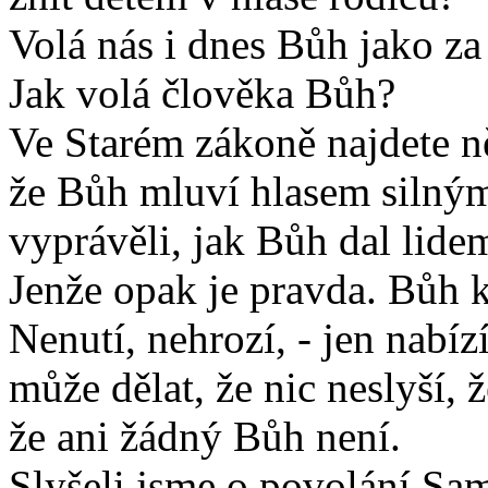
Volá nás i dnes Bůh jako z
Jak volá člověka Bůh?
Ve Starém zákoně najdete n
že Bůh mluví hlasem silným
vyprávěli, jak Bůh dal lide
Jenže opak je pravda. Bůh 
Nenutí, nehrozí, - jen nabí
může dělat, že nic neslyší, 
že ani žádný Bůh není.
Slyšeli jsme o povolání Sa