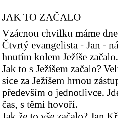
JAK TO ZAČALO
Vzácnou chvilku máme dnes 
Čtvrtý evangelista - Jan - 
hnutím kolem Ježíše začalo
Jak to s Ježíšem začalo? V
sice za Ježíšem hrnou zástu
především o jednotlivce. J
čas, s těmi hovoří.
Jak že to vše začalo? Jan Kř