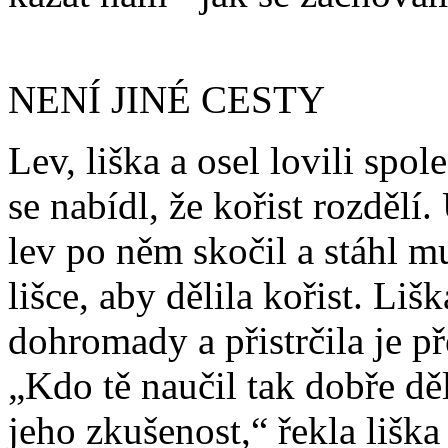
NENÍ JINÉ CESTY
Lev, liška a osel lovili spol
se nabídl, že kořist rozdělí
lev po něm skočil a stáhl m
lišce, aby dělila kořist. L
dohromady a přistrčila je př
„Kdo tě naučil tak dobře děl
jeho zkušenost,“ řekla liška