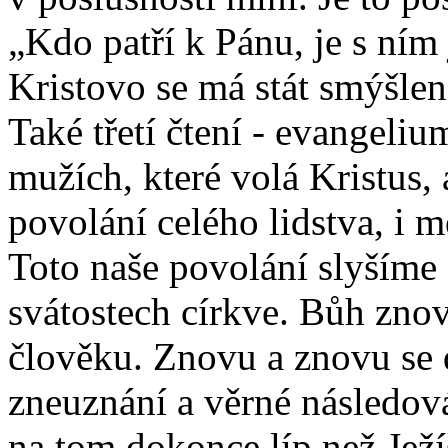
„Kdo patří k Pánu, je s ní
Kristovo se má stát smýšlen
Také třetí čtení - evangeli
mužích, které volá Kristus,
povolání celého lidstva, i mé
Toto naše povolání slyšíme 
svátostech církve. Bůh zno
člověku. Znovu a znovu se d
zneuznání a věrné následová
na tom dokonce líp než J