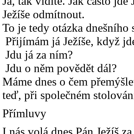
Ja, tak vidíte. Jak často jde
Ježíše odmítnout.
To je tedy otázka dnešního 
Přijímám já Ježíše, když j
Jdu já za ním?
Jdu o něm povědět dál?
Máme dnes o čem přemýšle
teď, při společném stolován
Přímluvy
I nás volá dnes Pán Ježíš 