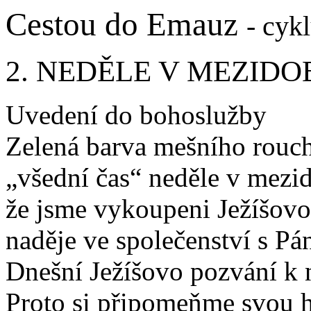
Cestou do Emauz
- cyk
2. NEDĚLE V MEZIDO
Uvedení do bohoslužby
Zelená barva mešního rouch
„všední čas“ neděle v mezid
že jsme vykoupeni Ježíšovou
naděje ve společenství s Pá
Dnešní Ježíšovo pozvání k n
Proto si připomeňme svou h