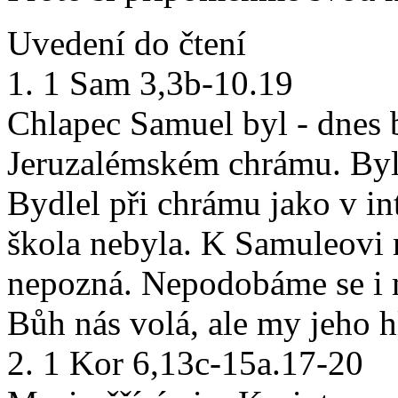
Uvedení do čtení
1. 1 Sam 3,3b-10.19
Chlapec Samuel byl - dnes 
Jeruzalémském chrámu. Byl š
Bydlel při chrámu jako v int
škola nebyla. K Samuleovi m
nepozná. Nepodobáme se i 
Bůh nás volá, ale my jeho 
2. 1 Kor 6,13c-15a.17-20