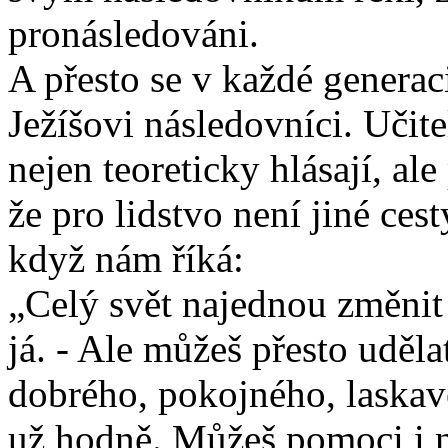
pronásledováni.
A přesto se v každé generac
Ježíšovi následovníci. Učite
nejen teoreticky hlásají, ale
že pro lidstvo není jiné cest
když nám říká:
„Celý svět najednou změnit
já. - Ale můžeš přesto uděl
dobrého, pokojného, laskavé
už hodně. Můžeš pomoci i n