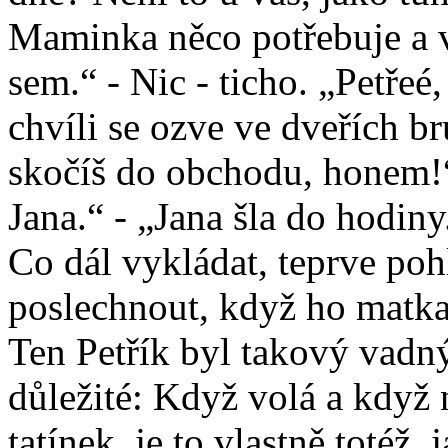
Maminka něco potřebuje a v
sem.“ - Nic - ticho. „Petře
chvíli se ozve ve dveřích br
skočíš do obchodu, honem!“ 
Jana.“ - „Jana šla do hodiny
Co dál vykládat, teprve poh
poslechnout, když ho matka
Ten Petřík byl takový vadný
důležité: Když volá a když
tatínek, je to vlastně totéž,